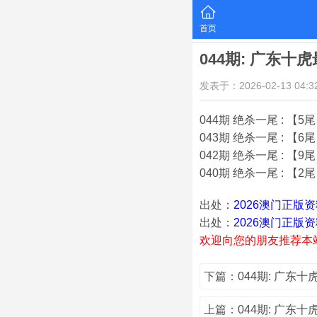
首页
044期: 广东
发表于：2026-02-13 04:32
044期 绝杀一尾 : 【5尾
043期 绝杀一尾 : 【6尾
042期 绝杀一尾 : 【9尾
040期 绝杀一尾 : 【2尾
出处：
2026澳门正版
出处：
2026澳门正版
欢迎向您的朋友推荐本
下篇：044期: 广东
上篇：044期: 广东