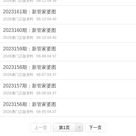
2026澳门正版资料
06-11 04:39
2023161期：新管家婆图
2026澳门正版资料
06-10 04:40
2023160期：新管家婆图
2026澳门正版资料
06-10 04:40
2023159期：新管家婆图
2026澳门正版资料
06-08 04:37
2023158期：新管家婆图
2026澳门正版资料
06-07 04:37
2023157期：新管家婆图
2026澳门正版资料
06-06 04:37
2023156期：新管家婆图
2026澳门正版资料
06-05 04:37
上一页
第1页
下一页