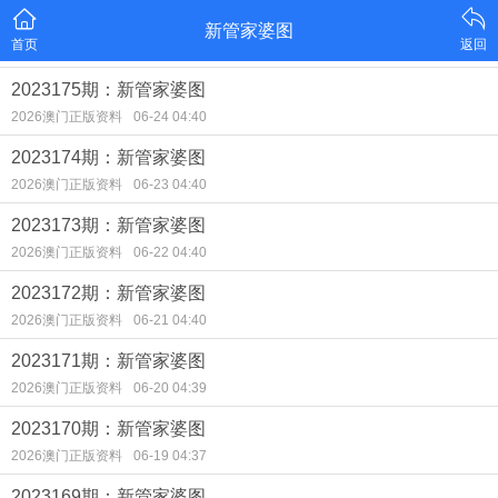
新管家婆图
首页
返回
2023175期：新管家婆图
2026澳门正版资料
06-24 04:40
2023174期：新管家婆图
2026澳门正版资料
06-23 04:40
2023173期：新管家婆图
2026澳门正版资料
06-22 04:40
2023172期：新管家婆图
2026澳门正版资料
06-21 04:40
2023171期：新管家婆图
2026澳门正版资料
06-20 04:39
2023170期：新管家婆图
2026澳门正版资料
06-19 04:37
2023169期：新管家婆图